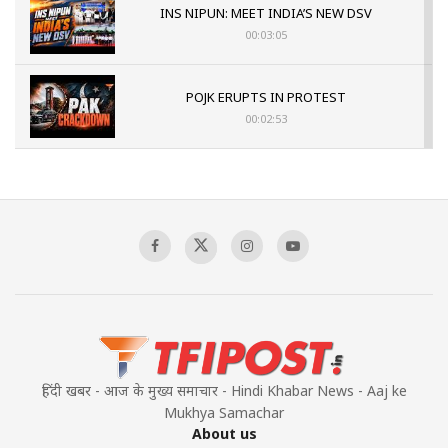
INS NIPUN: MEET INDIA’S NEW DSV
00:03:05
POJK ERUPTS IN PROTEST
00:02:53
The Indian Air Force Mission That Broke
Pakistan's Backbone at Tiger Hill | Op Safed
Sagar
00:58:34
Pakistan’s Plebiscite Claim: The Missing
Context of the UN Framework
00:03:23
हिंदी खबर - आज के मुख्य समाचार - Hindi Khabar News - Aaj ke
Mukhya Samachar
About us