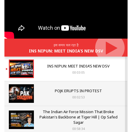
इस समय चल रहा है
INS NIPUN: MEET INDIA’S NEW DSV
INS NIPUN: MEET INDIA’S NEW DSV
00:03:05
POJK ERUPTS IN PROTEST
00:02:53
The Indian Air Force Mission That Broke
Pakistan's Backbone at Tiger Hill | Op Safed
Sagar
00:58:34