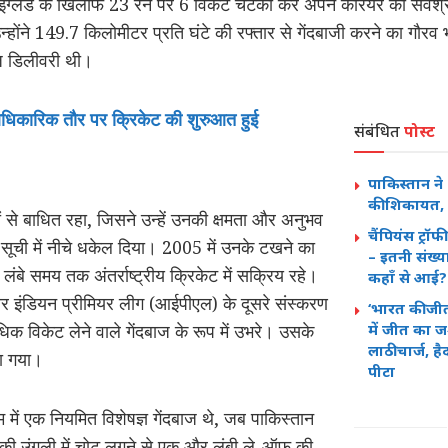
में इंग्लैंड के खिलाफ 23 रन पर 6 विकेट चटका कर अपने करियर का सर्वश्
में उन्होंने 149.7 किलोमीटर प्रति घंटे की रफ्तार से गेंदबाजी करने का 
ेज डिलीवरी थी।
धिकारिक तौर पर क्रिकेट की शुरुआत हुई
संबंधित
पोस्ट
पाकिस्तान ने 
की शिकायत, 
 से बाधित रहा, जिसने उन्हें उनकी क्षमता और अनुभव
चैंपियंस ट्रॉ
ता सूची में नीचे धकेल दिया। 2005 में उनके टखने का
– इतनी संख्य
े समय तक अंतर्राष्ट्रीय क्रिकेट में सक्रिय रहे।
कहाँ से आई?
 इंडियन प्रीमियर लीग (आईपीएल) के दूसरे संस्करण
‘भारत की जीत 
िक विकेट लेने वाले गेंदबाज के रूप में उभरे। उसके
में जीत का जश
लाठीचार्ज, ह
िया गया।
पीटा
ें एक नियमित विशेषज्ञ गेंदबाज थे, जब पाकिस्तान
ी उंगली में चोट लगने से एक और लंबी ले-ऑफ की