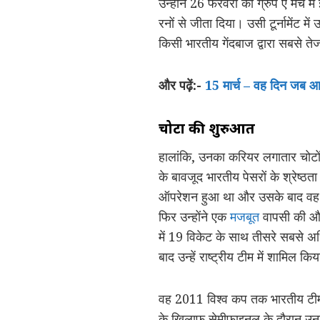
उन्होंने 26 फरवरी को ग्रुप ए मैच 
रनों से जीता दिया। उसी टूर्नामेंट 
किसी भारतीय गेंदबाज द्वारा सबसे त
और पढ़ें:-
15 मार्च – वह दिन जब आ
चोटों की शुरुआत
हालांकि, उनका करियर लगातार चोटों
के बावजूद भारतीय पेसरों के श्रेष्ठ
ऑपरेशन हुआ था और उसके बाद वह लंब
फिर उन्होंने एक
मजबूत
वापसी की और
में 19 विकेट के साथ तीसरे सबसे अध
बाद उन्हें राष्ट्रीय टीम में शामिल क
वह 2011 विश्व कप तक भारतीय टीम म
के खिलाफ सेमीफाइनल के दौरान उनक