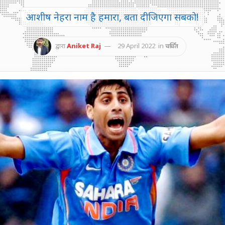
आशीष नेहरा नाम है हमारा, बता दीजिएगा सबको!
द्वारा
Aniket Raj
29 April 2022
in
चर्चित