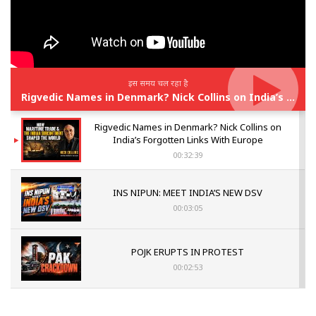
इस समय चल रहा है
Rigvedic Names in Denmark? Nick Collins on India’s Forgotten Links With Europe
Rigvedic Names in Denmark? Nick Collins on
India’s Forgotten Links With Europe
00:32:39
INS NIPUN: MEET INDIA’S NEW DSV
00:03:05
POJK ERUPTS IN PROTEST
00:02:53
The Indian Air Force Mission That Broke
Pakistan's Backbone at Tiger Hill | Op Safed