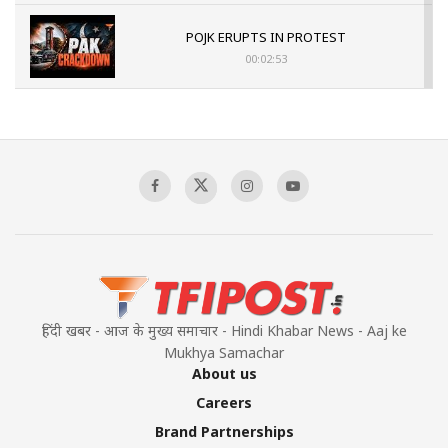
POJK ERUPTS IN PROTEST
00:02:53
The Indian Air Force Mission That Broke
Pakistan's Backbone at Tiger Hill | Op Safed
Sagar
00:58:34
Pakistan’s Plebiscite Claim: The Missing
Context of the UN Framework
00:03:23
हिंदी खबर - आज के मुख्य समाचार - Hindi Khabar News - Aaj ke
Mukhya Samachar
About us
Careers
Brand Partnerships