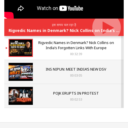
इस समय चल रहा है
Rigvedic Names in Denmark? Nick Collins on India’s Forgotten Links With Europe
Rigvedic Names in Denmark? Nick Collins on
India’s Forgotten Links With Europe
00:32:39
INS NIPUN: MEET INDIA’S NEW DSV
00:03:05
POJK ERUPTS IN PROTEST
00:02:53
The Indian Air Force Mission That Broke
Pakistan's Backbone at Tiger Hill | Op Safed
Sagar