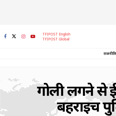
TFIPOST English
TFIPOST Global
राजनीति
गोली लगने से ह
बहराइच पु