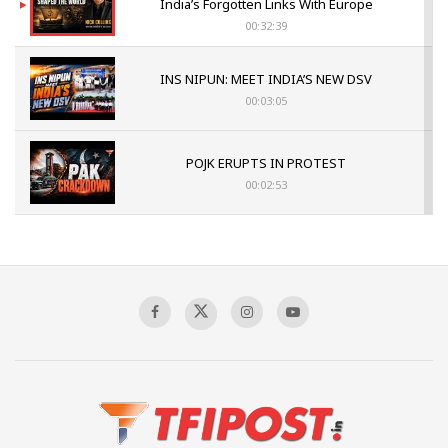
India’s Forgotten Links With Europe
00:32:39
INS NIPUN: MEET INDIA’S NEW DSV
00:03:05
POJK ERUPTS IN PROTEST
00:02:53
The Indian Air Force Mission That Broke
Pakistan's Backbone at Tiger Hill | Op Safed
Sagar
00:58:34
Pakistan’s Plebiscite Claim: The Missing
Context of the UN Framework
00:03:23