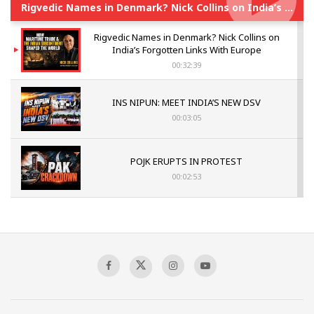
Rigvedic Names in Denmark? Nick Collins on India’s Forgotten Links With Europe
Rigvedic Names in Denmark? Nick Collins on
India’s Forgotten Links With Europe
00:32:39
INS NIPUN: MEET INDIA’S NEW DSV
00:03:05
POJK ERUPTS IN PROTEST
00:02:53
The Indian Air Force Mission That Broke
Pakistan's Backbone at Tiger Hill | Op Safed
Sagar
00:58:34
Pakistan’s Plebiscite Claim: The Missing
Context of the UN Framework
00:03:23