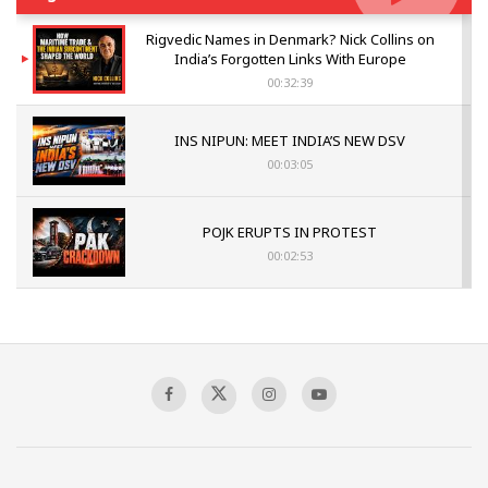
Rigvedic Names in Denmark? Nick Collins on
India’s Forgotten Links With Europe
00:32:39
INS NIPUN: MEET INDIA’S NEW DSV
00:03:05
POJK ERUPTS IN PROTEST
00:02:53
The Indian Air Force Mission That Broke
Pakistan's Backbone at Tiger Hill | Op Safed
Sagar
00:58:34
Pakistan’s Plebiscite Claim: The Missing
Context of the UN Framework
00:03:23