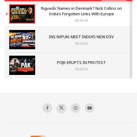
Rigvedic Names in Denmark? Nick Collins on
India’s Forgotten Links With Europe
00:32:39
INS NIPUN: MEET INDIA’S NEW DSV
00:03:05
POJK ERUPTS IN PROTEST
00:02:53
The Indian Air Force Mission That Broke
Pakistan's Backbone at Tiger Hill | Op Safed
Sagar
00:58:34
Pakistan’s Plebiscite Claim: The Missing
Context of the UN Framework
00:03:23