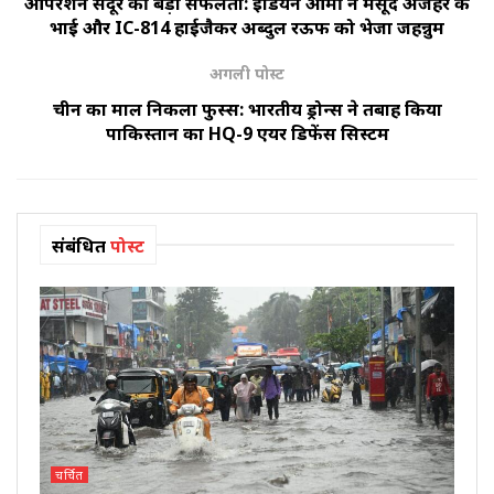
ऑपरेशन सिंदूर की बड़ी सफलता: इंडियन आर्मी ने मसूद अजहर के
भाई और IC-814 हाईजैकर अब्दुल रऊफ को भेजा जहन्नुम
अगली पोस्ट
चीन का माल निकला फुस्स: भारतीय ड्रोन्स ने तबाह किया
पाकिस्तान का HQ-9 एयर डिफेंस सिस्टम
संबंधित
पोस्ट
चर्चित