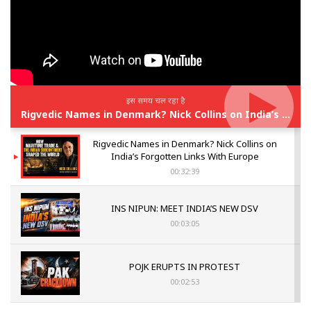
इस समय चल रहा है
Rigvedic Names in Denmark? Nick Collins on India’s Forgotten Links With Europe
Rigvedic Names in Denmark? Nick Collins on
India’s Forgotten Links With Europe
00:32:39
INS NIPUN: MEET INDIA’S NEW DSV
00:03:05
POJK ERUPTS IN PROTEST
00:02:53