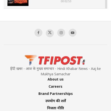
00:02:53
The Indian Air Force Mission That Broke
Pakistan's Backbone at Tiger Hill | Op Safed
Sagar
00:58:34
Pakistan’s Plebiscite Claim: The Missing
Context of the UN Framework
00:03:23
हिंदी खबर - आज के मुख्य समाचार - Hindi Khabar News - Aaj ke
Mukhya Samachar
About us
Careers
Brand Partnerships
उपयोग की शर्तें
निजता नीति