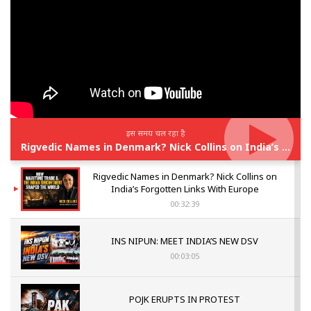
इस समय चल रहा है
Rigvedic Names in Denmark? Nick Collins on India’s Forgotten Links With Europe
Rigvedic Names in Denmark? Nick Collins on
India’s Forgotten Links With Europe
00:32:39
INS NIPUN: MEET INDIA’S NEW DSV
00:03:05
POJK ERUPTS IN PROTEST