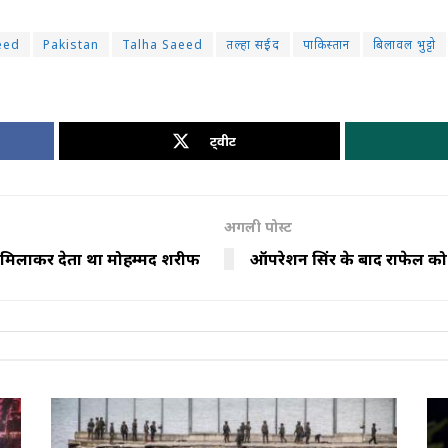
eed
Pakistan
Talha Saeed
तल्हा सईद
पाकिस्तान
बिलावल भुट्टो
ट्वीट
अगली पोस्ट
 मिलाकर देता था मोहम्मद शरीफ
ऑपरेशन सिंदूर के बाद राफेल को ल