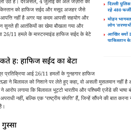
मिला उठे हैं। दरअसल, 4 जुलाई को अल जज़ीरा को
दिल्ली पुलिस
ि पाकिस्तान को हाफिज सईद और मसूद अजहर जैसे
रहे 480 फर्
कोई आपत्ति नहीं है अगर यह कदम आपसी सहयोग और
मोहन भागवत
लोग ‘शरणार्थी’
न सुनते ही आतंकियों का खेमा बौखला गया और
या 26/11 हमले के मास्टरमाइंड हाफिज सईद के बेटे
आखिर क्यों
पाकिस्तान के प
सकते हैं: हाफिज सईद का बेटा
्र प्रतिक्रिया आई 26/11 हमलों के गुनहगार हाफिज
तल्हा ने बिलावल को निशाने पर लेते हुए कहा, वो असली मुसलमान नहीं ह
ने आरोप लगाया कि बिलावल भुट्टो भारतीय और पश्चिमी एजेंडे की भाषा बोल 
ाधी नहीं, बल्कि एक ‘राष्ट्रीय संपत्ति’ हैं, जिन्हें सौंपने की बात करन
है।
 गुस्सा