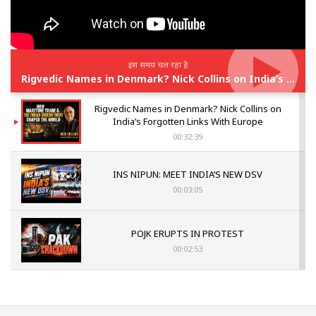
इस समय चल रहा है
Rigvedic Names in Denmark? Nick Collins on India’s Forgotten Links With Europe
Rigvedic Names in Denmark? Nick Collins on
India’s Forgotten Links With Europe
00:32:39
INS NIPUN: MEET INDIA’S NEW DSV
00:03:05
POJK ERUPTS IN PROTEST
00:02:53
The Indian Air Force Mission That Broke
Pakistan's Backbone at Tiger Hill | Op Safed
Sagar