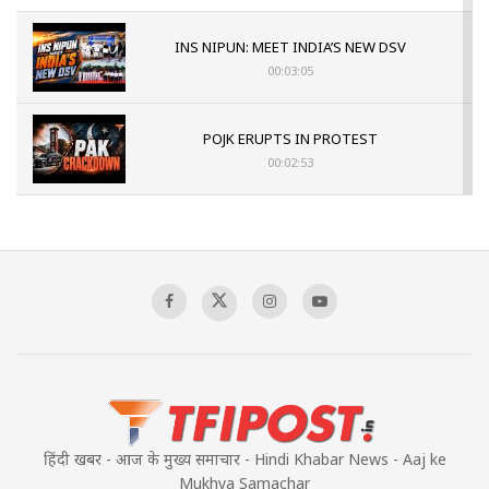
INS NIPUN: MEET INDIA’S NEW DSV
00:03:05
POJK ERUPTS IN PROTEST
00:02:53
The Indian Air Force Mission That Broke
Pakistan's Backbone at Tiger Hill | Op Safed
Sagar
00:58:34
Pakistan’s Plebiscite Claim: The Missing
Context of the UN Framework
00:03:23
हिंदी खबर - आज के मुख्य समाचार - Hindi Khabar News - Aaj ke
Mukhya Samachar