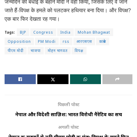
जन्मदिन की बधाई के बहाने मोदी ने वही किया, जिसके लिए वे जाने
जाते हैं-विपक्ष के हमले को पलटकर हथियार बना दिया। और विपक्ष?
एक बार फिर देखता रह गया।
Tags:
BJP
Congress
India
Mohan Bhagwat
Opposition
PM Modi
rss
आरएसएस
कांग्रेस
पीएम मोदी
भाजपा
मोहन भागवत
विपक्ष
पिछली पोस्ट
नेपाल और विदेशी साज़िश: भारत विरोधी नैरेटिव का सच
अगली पोस्ट