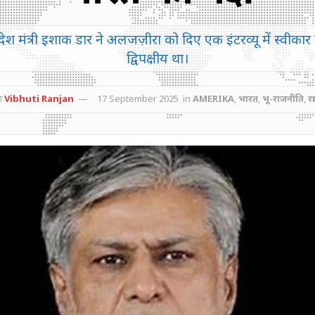
िदेश मंत्री इशाक डार ने अलजज़ीरा को दिए एक इंटरव्यू में स्वीक
द्विपक्षीय था।
ा
Vibhuti Ranjan
17 September 2025
in
AMERIKA
,
भारत
,
भू-राजनीति
,
रक्षा