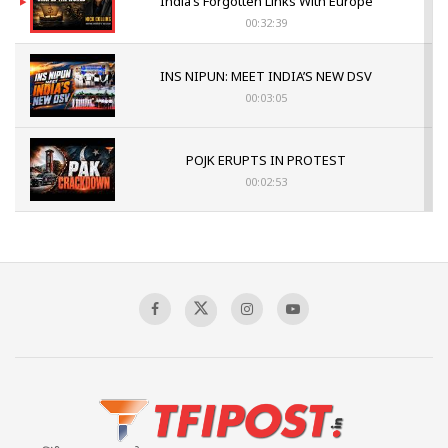
India’s Forgotten Links With Europe
00:32:39
INS NIPUN: MEET INDIA’S NEW DSV
00:03:05
POJK ERUPTS IN PROTEST
00:02:53
The Indian Air Force Mission That Broke
Pakistan's Backbone at Tiger Hill | Op Safed
Sagar
00:58:34
Pakistan’s Plebiscite Claim: The Missing
Context of the UN Framework
00:03:23