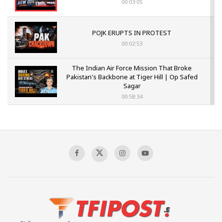
00:03:05
POJK ERUPTS IN PROTEST
00:02:53
The Indian Air Force Mission That Broke
Pakistan's Backbone at Tiger Hill | Op Safed
Sagar
00:58:34
Pakistan’s Plebiscite Claim: The Missing
Context of the UN Framework
00:03:23
TRUMP'S PHARMA TARIFF SHOCK
00:03:54