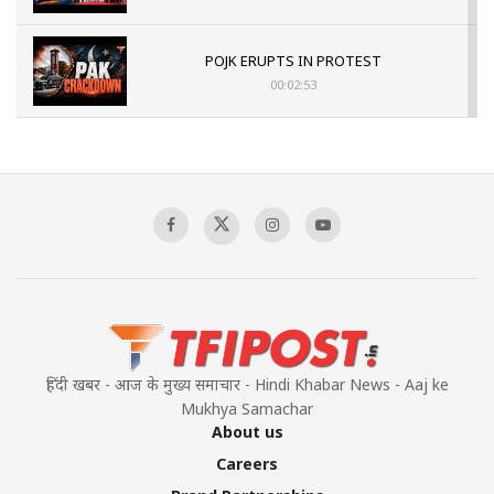
POJK ERUPTS IN PROTEST
00:02:53
The Indian Air Force Mission That Broke
Pakistan's Backbone at Tiger Hill | Op Safed
Sagar
00:58:34
Pakistan’s Plebiscite Claim: The Missing
Context of the UN Framework
00:03:23
हिंदी खबर - आज के मुख्य समाचार - Hindi Khabar News - Aaj ke
Mukhya Samachar
About us
Careers