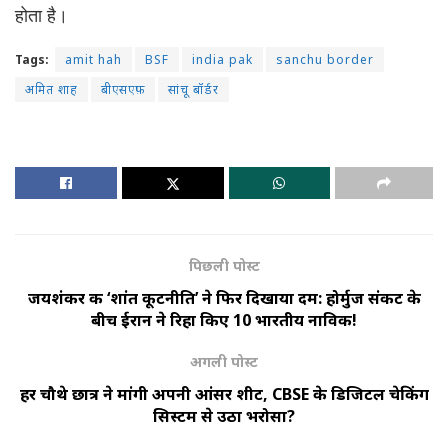
होता है।
Tags:
amit hah
BSF
india pak
sanchu border
अमित शाह
बीएसएफ़
सांचू बॉर्डर
पिछली पोस्ट
जयशंकर की ‘शांत कूटनीति’ ने फिर दिखाया दम: होर्मुज संकट के
बीच ईरान ने रिहा किए 10 भारतीय नाविक!
अगली पोस्ट
हर चौथे छात्र ने मांगी अपनी आंसर शीट, CBSE के डिजिटल चेकिंग
सिस्टम से उठा भरोसा?