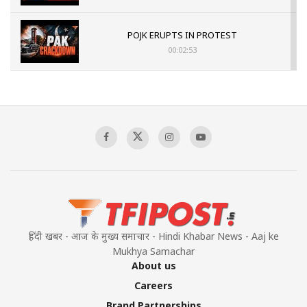
POJK ERUPTS IN PROTEST
00:02:53
The Indian Air Force Mission That Broke
Pakistan's Backbone at Tiger Hill | Op Safed
Sagar
00:58:34
Pakistan’s Plebiscite Claim: The Missing
Context of the UN Framework
00:03:23
हिंदी खबर - आज के मुख्य समाचार - Hindi Khabar News - Aaj ke
Mukhya Samachar
About us
Careers
Brand Partnerships