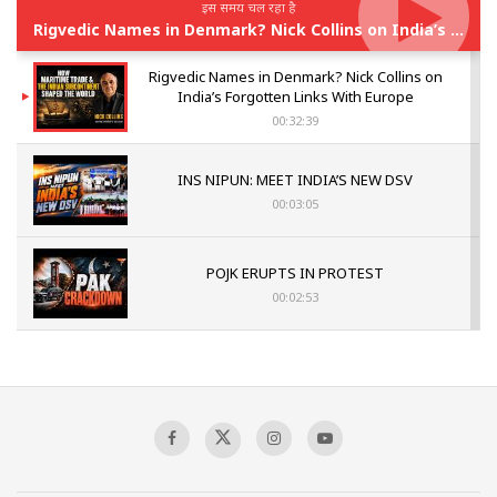
इस समय चल रहा है
Rigvedic Names in Denmark? Nick Collins on India’s Forgotten Links With Europe
Rigvedic Names in Denmark? Nick Collins on
India’s Forgotten Links With Europe
00:32:39
INS NIPUN: MEET INDIA’S NEW DSV
00:03:05
POJK ERUPTS IN PROTEST
00:02:53
The Indian Air Force Mission That Broke
Pakistan's Backbone at Tiger Hill | Op Safed
Sagar
00:58:34
Pakistan’s Plebiscite Claim: The Missing
Context of the UN Framework