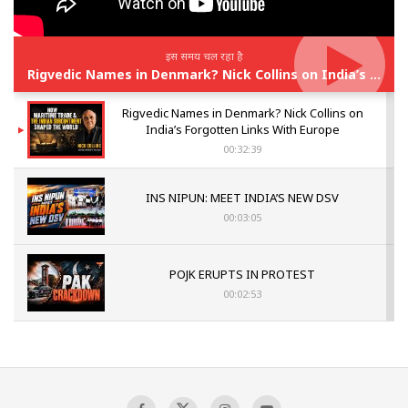
इस समय चल रहा है
Rigvedic Names in Denmark? Nick Collins on India’s Forgotten Links With Europe
Rigvedic Names in Denmark? Nick Collins on
India’s Forgotten Links With Europe
00:32:39
INS NIPUN: MEET INDIA’S NEW DSV
00:03:05
POJK ERUPTS IN PROTEST
00:02:53
The Indian Air Force Mission That Broke
Pakistan's Backbone at Tiger Hill | Op Safed
Sagar
00:58:34