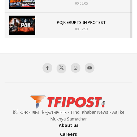
00:03:05
POJK ERUPTS IN PROTEST
00:02:53
The Indian Air Force Mission That Broke
Pakistan's Backbone at Tiger Hill | Op Safed
Sagar
00:58:34
Pakistan’s Plebiscite Claim: The Missing
Context of the UN Framework
00:03:23
हिंदी खबर - आज के मुख्य समाचार - Hindi Khabar News - Aaj ke
Mukhya Samachar
About us
Careers