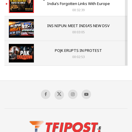
India’s Forgotten Links With Europe
00:32:39
INS NIPUN: MEET INDIA’S NEW DSV
00:03:05
POJK ERUPTS IN PROTEST
00:02:53
The Indian Air Force Mission That Broke
Pakistan's Backbone at Tiger Hill | Op Safed
Sagar
00:58:34
Pakistan’s Plebiscite Claim: The Missing
Context of the UN Framework
00:03:23