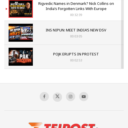
Rigvedic Names in Denmark? Nick Collins on
India’s Forgotten Links With Europe
00:32:39
INS NIPUN: MEET INDIA’S NEW DSV
00:03:05
POJK ERUPTS IN PROTEST
00:02:53
The Indian Air Force Mission That Broke
Pakistan's Backbone at Tiger Hill | Op Safed
Sagar
00:58:34
Pakistan’s Plebiscite Claim: The Missing
Context of the UN Framework
00:03:23