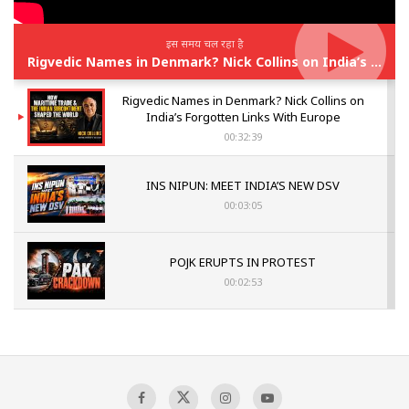
इस समय चल रहा है
Rigvedic Names in Denmark? Nick Collins on India’s Forgotten Links With Europe
Rigvedic Names in Denmark? Nick Collins on
India’s Forgotten Links With Europe
00:32:39
INS NIPUN: MEET INDIA’S NEW DSV
00:03:05
POJK ERUPTS IN PROTEST
00:02:53
The Indian Air Force Mission That Broke
Pakistan's Backbone at Tiger Hill | Op Safed
Sagar
00:58:34