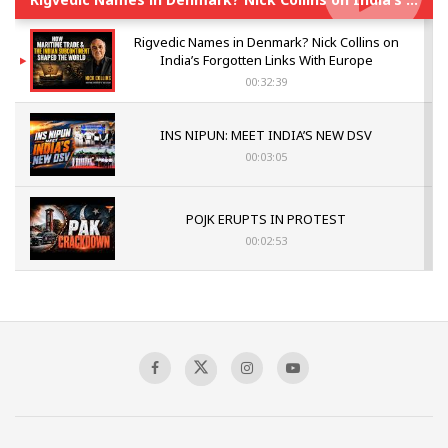
Rigvedic Names in Denmark? Nick Collins on
India’s Forgotten Links With Europe
00:32:39
INS NIPUN: MEET INDIA’S NEW DSV
00:03:05
POJK ERUPTS IN PROTEST
00:02:53
The Indian Air Force Mission That Broke
Pakistan's Backbone at Tiger Hill | Op Safed
Sagar
00:58:34
Pakistan’s Plebiscite Claim: The Missing
Context of the UN Framework
00:03:23