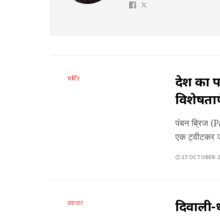
देश का प
चर्चित
विशेषताएं
पंबन ब्रिज (
एक ट्वीटकर ज
27 OCTOBER 2
दिवाली-ध
व्यापार