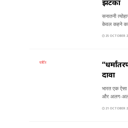
झटका
सनातनी त्योहार
केवल कहने का 
25 OCTOBER 2
“धर्मांतर
चर्चित
दावा
भारत एक ऐसा ब
और अलग-अलग 
21 OCTOBER 2