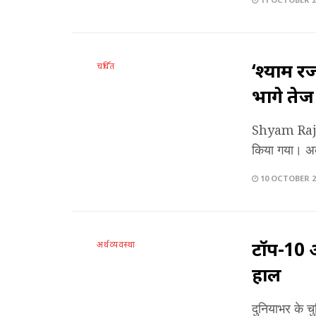
‘श्याम र
चर्चित
भागे तेज 
Shyam Rajak 
किया गया। अब 
10 OCTOBER 2
टॉप-10 अ
अर्थव्यवस्था
हाल
दुनियाभर के चु