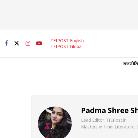
TFIPOST English
TFIPOST Global
राजनीति
Padma Shree 
Lead Editor, TFIPost.in
Masters in Hindi Literature,