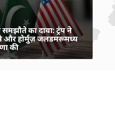
समझौते का दावा: ट्रंप ने
ोने और होर्मुज़ जलडमरूमध्य
षणा की