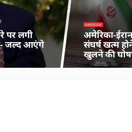
AMERIKA
ौरे पर लगी
अमेरिका-ईरान 
े- जल्द आएंगे
संघर्ष खत्म ह
खुलने की घो