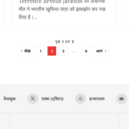
Terrence Arvelle Jackson की अचानक
मौत ने भारतीय खुफिया तंत्र को झकझोर कर रख
दिया है।...
पृष्ठ 2 OF 8
पीछे
1
2
3
…
8
आगे
फेसबुक
एक्स (ट्विटर)
इन्स्टाग्राम