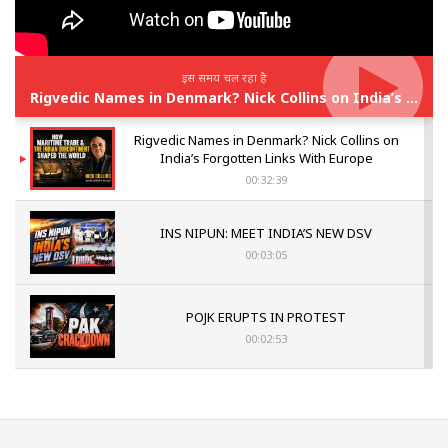
इस समय चल रहा है
Rigvedic Names in Denmark? Nick Collins on India’s Forgotten Links With Europe
Rigvedic Names in Denmark? Nick Collins on
India’s Forgotten Links With Europe
00:32:39
INS NIPUN: MEET INDIA’S NEW DSV
00:03:05
POJK ERUPTS IN PROTEST
00:02:53
The Indian Air Force Mission That Broke
Pakistan's Backbone at Tiger Hill | Op Safed
Sagar
00:58:34