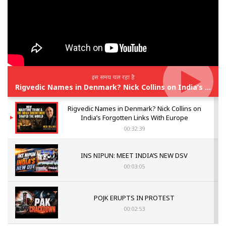
इस समय चल रहा है
Rigvedic Names in Denmark? Nick Collins on India’s Forgotten Links With Europe
Rigvedic Names in Denmark? Nick Collins on
India’s Forgotten Links With Europe
00:32:39
INS NIPUN: MEET INDIA’S NEW DSV
00:03:05
POJK ERUPTS IN PROTEST
00:02:53