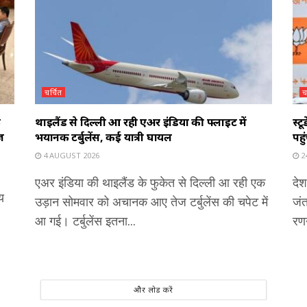
चर्चित
च
े
थाइलैंड से दिल्ली आ रही एअर इंडिया की फ्लाइट में
स्ट
ज
भयानक टर्बुलेंस, कई यात्री घायल
पहु
4 AUGUST 2026
24
एअर इंडिया की थाइलैंड के फुकेत से दिल्ली आ रही एक
देश
य
उड़ान सोमवार को अचानक आए तेज टर्बुलेंस की चपेट में
जंत
आ गई। टर्बुलेंस इतना...
रणन
और लोड करें