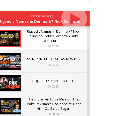
इस समय चल रहा है
Rigvedic Names in Denmark? Nick Collins on India’s Forgotten Links With Europe
Rigvedic Names in Denmark? Nick
Collins on India’s Forgotten Links
With Europe
00:32:39
INS NIPUN: MEET INDIA’S NEW DSV
00:03:05
POJK ERUPTS IN PROTEST
00:02:53
The Indian Air Force Mission That
Broke Pakistan's Backbone at Tiger
Hill | Op Safed Sagar
00:58:34