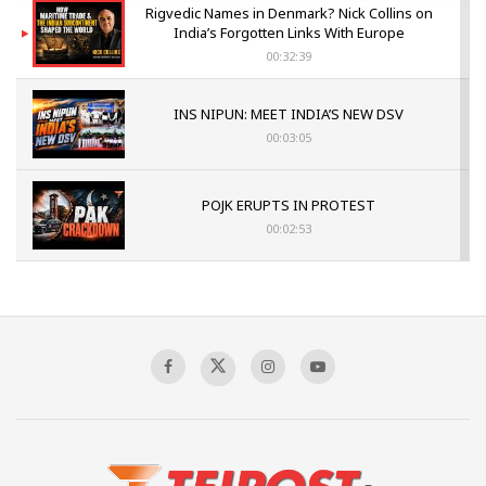
Rigvedic Names in Denmark? Nick Collins on
India’s Forgotten Links With Europe
00:32:39
INS NIPUN: MEET INDIA’S NEW DSV
00:03:05
POJK ERUPTS IN PROTEST
00:02:53
The Indian Air Force Mission That Broke
Pakistan's Backbone at Tiger Hill | Op Safed
Sagar
00:58:34
Pakistan’s Plebiscite Claim: The Missing
Context of the UN Framework
00:03:23