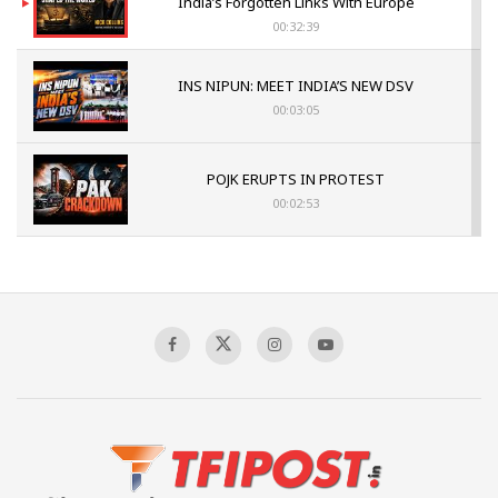
India’s Forgotten Links With Europe
00:32:39
INS NIPUN: MEET INDIA’S NEW DSV
00:03:05
POJK ERUPTS IN PROTEST
00:02:53
The Indian Air Force Mission That Broke
Pakistan's Backbone at Tiger Hill | Op Safed
Sagar
00:58:34
Pakistan’s Plebiscite Claim: The Missing
Context of the UN Framework
00:03:23