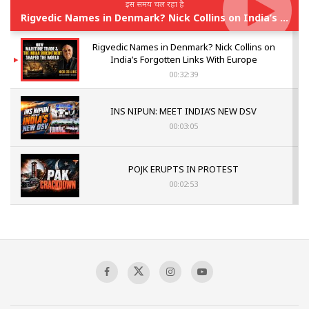
इस समय चल रहा है
Rigvedic Names in Denmark? Nick Collins on India’s Forgotten Links With Europe
Rigvedic Names in Denmark? Nick Collins on
India’s Forgotten Links With Europe
00:32:39
INS NIPUN: MEET INDIA’S NEW DSV
00:03:05
POJK ERUPTS IN PROTEST
00:02:53
The Indian Air Force Mission That Broke
Pakistan's Backbone at Tiger Hill | Op Safed
Sagar
00:58:34
Pakistan’s Plebiscite Claim: The Missing
Context of the UN Framework