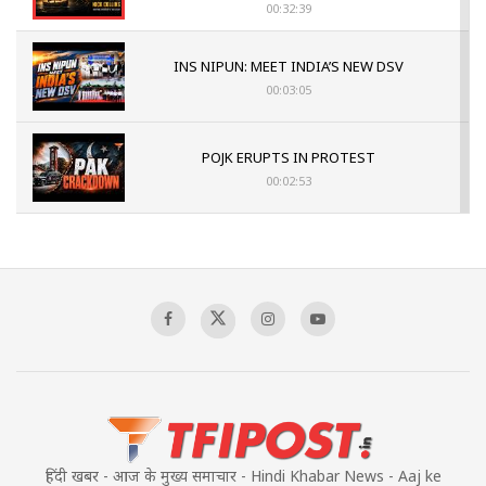
00:32:39
INS NIPUN: MEET INDIA’S NEW DSV
00:03:05
POJK ERUPTS IN PROTEST
00:02:53
The Indian Air Force Mission That Broke
Pakistan's Backbone at Tiger Hill | Op Safed
Sagar
00:58:34
Pakistan’s Plebiscite Claim: The Missing
Context of the UN Framework
00:03:23
हिंदी खबर - आज के मुख्य समाचार - Hindi Khabar News - Aaj ke