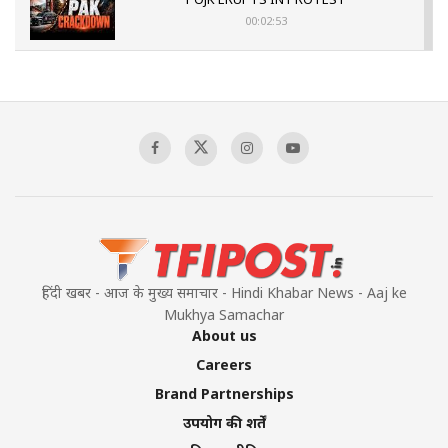
00:02:53
The Indian Air Force Mission That Broke
Pakistan's Backbone at Tiger Hill | Op Safed
Sagar
00:58:34
Pakistan’s Plebiscite Claim: The Missing
Context of the UN Framework
00:03:23
हिंदी खबर - आज के मुख्य समाचार - Hindi Khabar News - Aaj ke
Mukhya Samachar
About us
Careers
Brand Partnerships
उपयोग की शर्तें