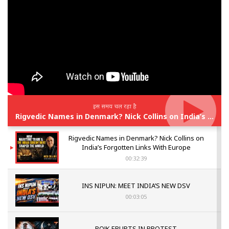
इस समय चल रहा है
Rigvedic Names in Denmark? Nick Collins on India’s Forgotten Links With Europe
Rigvedic Names in Denmark? Nick Collins on
India’s Forgotten Links With Europe
00:32:39
INS NIPUN: MEET INDIA’S NEW DSV
00:03:05
POJK ERUPTS IN PROTEST