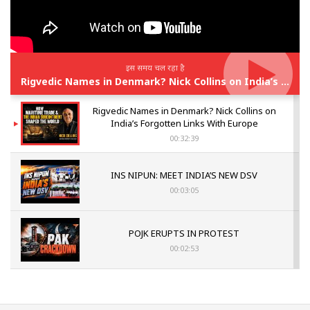
इस समय चल रहा है
Rigvedic Names in Denmark? Nick Collins on India’s Forgotten Links With Europe
Rigvedic Names in Denmark? Nick Collins on
India’s Forgotten Links With Europe
00:32:39
INS NIPUN: MEET INDIA’S NEW DSV
00:03:05
POJK ERUPTS IN PROTEST
00:02:53
The Indian Air Force Mission That Broke
Pakistan's Backbone at Tiger Hill | Op Safed
Sagar