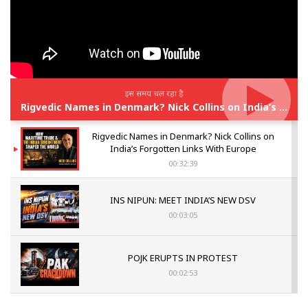
इस समय चल रहा है
Rigvedic Names in Denmark? Nick Collins on India’s Forgotten Links With Europe
Rigvedic Names in Denmark? Nick Collins on
India’s Forgotten Links With Europe
00:32:39
INS NIPUN: MEET INDIA’S NEW DSV
00:03:05
POJK ERUPTS IN PROTEST
00:02:53
The Indian Air Force Mission That Broke