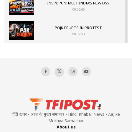
INS NIPUN: MEET INDIA’S NEW DSV
00:03:05
POJK ERUPTS IN PROTEST
00:02:53
The Indian Air Force Mission That Broke
Pakistan's Backbone at Tiger Hill | Op Safed
Sagar
00:58:34
Pakistan’s Plebiscite Claim: The Missing
Context of the UN Framework
00:03:23
हिंदी खबर - आज के मुख्य समाचार - Hindi Khabar News - Aaj ke
Mukhya Samachar
About us