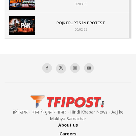
00:03:05
POJK ERUPTS IN PROTEST
00:02:53
The Indian Air Force Mission That Broke
Pakistan's Backbone at Tiger Hill | Op Safed
Sagar
00:58:34
Pakistan’s Plebiscite Claim: The Missing
Context of the UN Framework
00:03:23
हिंदी खबर - आज के मुख्य समाचार - Hindi Khabar News - Aaj ke
Mukhya Samachar
About us
Careers