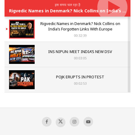
इस समय चल रहा है
Rigvedic Names in Denmark? Nick Collins on India’s Forgotten Links With Europe
Rigvedic Names in Denmark? Nick Collins on
India’s Forgotten Links With Europe
00:32:39
INS NIPUN: MEET INDIA’S NEW DSV
00:03:05
POJK ERUPTS IN PROTEST
00:02:53
The Indian Air Force Mission That Broke
Pakistan's Backbone at Tiger Hill | Op Safed
Sagar
00:58:34
Pakistan’s Plebiscite Claim: The Missing
Context of the UN Framework