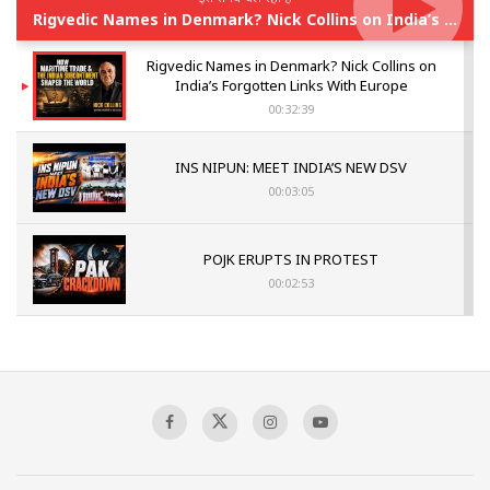
Rigvedic Names in Denmark? Nick Collins on India’s Forgotten Links With Europe
Rigvedic Names in Denmark? Nick Collins on
India’s Forgotten Links With Europe
00:32:39
INS NIPUN: MEET INDIA’S NEW DSV
00:03:05
POJK ERUPTS IN PROTEST
00:02:53
The Indian Air Force Mission That Broke
Pakistan's Backbone at Tiger Hill | Op Safed
Sagar
00:58:34
Pakistan’s Plebiscite Claim: The Missing
Context of the UN Framework
00:03:23