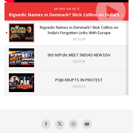
इस समय चल रहा है
Rigvedic Names in Denmark? Nick Collins on India’s Forgotten Links With Europe
Rigvedic Names in Denmark? Nick Collins on
India’s Forgotten Links With Europe
00:32:39
INS NIPUN: MEET INDIA’S NEW DSV
00:03:05
POJK ERUPTS IN PROTEST
00:02:53
The Indian Air Force Mission That Broke
Pakistan's Backbone at Tiger Hill | Op Safed
Sagar
00:58:34
Pakistan’s Plebiscite Claim: The Missing