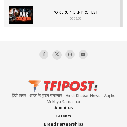
POJK ERUPTS IN PROTEST
00:02:53
The Indian Air Force Mission That Broke
Pakistan's Backbone at Tiger Hill | Op Safed
Sagar
00:58:34
Pakistan’s Plebiscite Claim: The Missing
Context of the UN Framework
00:03:23
हिंदी खबर - आज के मुख्य समाचार - Hindi Khabar News - Aaj ke
Mukhya Samachar
About us
Careers
Brand Partnerships