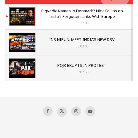
Rigvedic Names in Denmark? Nick Collins on
India’s Forgotten Links With Europe
00:32:39
INS NIPUN: MEET INDIA’S NEW DSV
00:03:05
POJK ERUPTS IN PROTEST
00:02:53
The Indian Air Force Mission That Broke
Pakistan's Backbone at Tiger Hill | Op Safed
Sagar
00:58:34
Pakistan’s Plebiscite Claim: The Missing
Context of the UN Framework
00:03:23