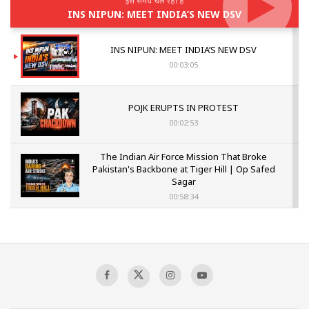
इस समय चल रहा है
INS NIPUN: MEET INDIA’S NEW DSV
INS NIPUN: MEET INDIA’S NEW DSV
00:03:05
POJK ERUPTS IN PROTEST
00:02:53
The Indian Air Force Mission That Broke
Pakistan's Backbone at Tiger Hill | Op Safed
Sagar
00:58:34
Pakistan’s Plebiscite Claim: The Missing
Context of the UN Framework
00:03:23
TRUMP'S PHARMA TARIFF SHOCK
00:03:54