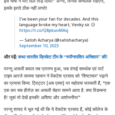
इस भाषा ने मेरा दिल तोड़ दिया!” अन्ना, तनिक सम्भलके रहिएगा,
इसके इरादे ठीक नहीं लगते!
I've been your fan for decades. And this
language broke my heart, Venky sir. 😥
https://t.co/Q8pkuoMAsj
— Satish Acharya (@satishacharya)
September 10, 2023
और पढ़ें:
कथा भारतीय क्रिकेट टीम के “स्पॉन्सरशिप अभिशाप” की!
परन्तु असली बवाल तब प्रारम्भ हुआ, जब दंगाई समर्थक एवं पार्ट
टाइम आरजे सायमा रहमान ने वेंकटेश प्रसाद को ‘शिष्टाचार’ पढ़ाने
का प्रयास किया. ट्विट्टर [अब एक्स] पर महोदया फरमाती हैं, “एक
एक कर सब हीरोज़ का असली चेहरा सामने आता है. क्या विडम्बना
है! जुबां तो देखें इनकी! अशिष्ट और अशोभनीय!”
परन्तु शायद ये भूल गई थी कि ये वेंकटेश प्रसाद हैं, कोई कॉलेज के