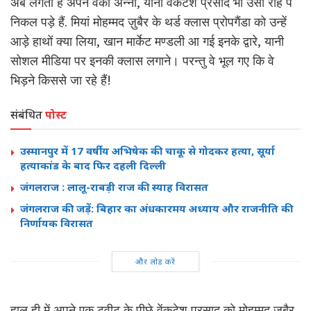
अब लगता है अपने वेंकी अन्ना, यानी वेंकटेश प्रसाद भी उसी राह पे
निकल पड़े हैं. मियां मोहम्मद ज़ुबैर के थर्ड क्लास प्रोपगैंडा को उन्हें
आड़े हाथों क्या लिया, खान मार्केट मण्डली आ गई इनके द्वारे, यानी
सोशल मीडिया पर इनकी क्लास लगाने। परन्तु वे भूल गए कि वे
भिड़ने किससे जा रहे हैं!
संबंधित
पोस्ट
उस्मानपुर में 17 वर्षीय अभिषेक की चाकू से गोदकर हत्या, सूर्या
हत्याकांड के बाद फिर दहली दिल्ली
जंगलराज : लालू-राबड़ी राज की स्याह विरासत
जंगलराज की जड़ें: बिहार का अंधकारमय अध्याय और राजनीति की
निर्णायक विरासत
और लोड करें
हाल ही में अपने एक ट्वीट के पीछे वेंकटेश प्रसाद को मोहम्मद ज़ुबैर