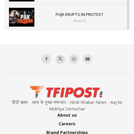
POJK ERUPTS IN PROTEST
00:02:53
The Indian Air Force Mission That Broke
Pakistan's Backbone at Tiger Hill | Op Safed
Sagar
00:58:34
Pakistan’s Plebiscite Claim: The Missing
Context of the UN Framework
00:03:23
हिंदी खबर - आज के मुख्य समाचार - Hindi Khabar News - Aaj ke
Mukhya Samachar
About us
Careers
Brand Partnerships