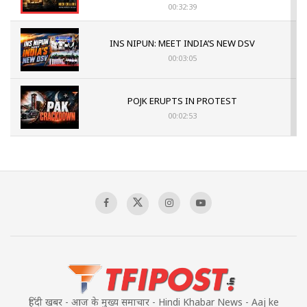
00:32:39
INS NIPUN: MEET INDIA’S NEW DSV
00:03:05
POJK ERUPTS IN PROTEST
00:02:53
The Indian Air Force Mission That Broke
Pakistan's Backbone at Tiger Hill | Op Safed
Sagar
00:58:34
Pakistan’s Plebiscite Claim: The Missing
Context of the UN Framework
00:03:23
हिंदी खबर - आज के मुख्य समाचार - Hindi Khabar News - Aaj ke